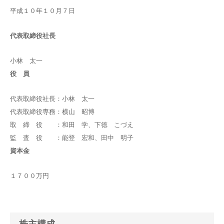
平成１０年１０月７日
代表取締役社長
小林 太一
役 員
代表取締役社長：小林 太一
代表取締役専務：横山 昭博
取 締 役 ：和田 学、下徳 こづえ
監 査 役 ：能登 宏和、田中 明子
資本金
１７００万円