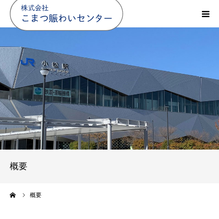
HOME
概要
事業内容
沿革
求人
概要
アクセス
ーム
概要