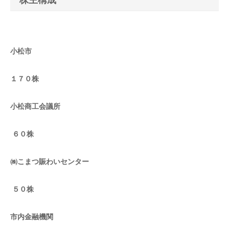
株主構成
小松市
１７０株
小松商工会議所
６０株
㈱こまつ賑わいセンター
５０株
市内金融機関